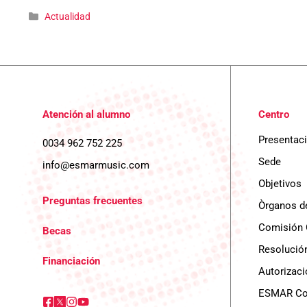
Categorías
Actualidad
Atención al alumno
Centro
Presentac
0034 962 752 225
Sede
info@esmarmusic.com
Objetivos
Preguntas frecuentes
Òrganos d
Comisión 
Becas
Resolución
Financiación
Autorizaci
ESMAR Con