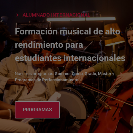
ALUMNADO INTERNACIONAL
Formación musical de alto
rendimiento para
estudiantes internacionales
Nuestros programas:
Summer Camp
,
Grado
,
Máster
y
Programas de Perfeccionamiento
.
PROGRAMAS