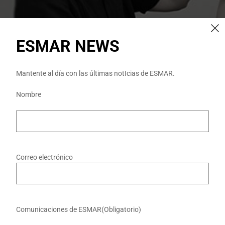
ESMAR NEWS
PROFESORADO ESMAR
Mantente al día con las últimas notIcias de ESMAR.
Nombre
Nombre
Correo electrónico
Programa ERASMUS
Erasmus+ es el Programa de la UE en los ámbitos de la
educación, la formación, la juventud y el deporte para el
periodo 2021-2027.
Comunicaciones de ESMAR
(Obligatorio)