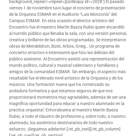
background_repeat=»repeat»][soliloquy id=»2028″] El pasado
viernes 1 de noviembre tuvo lugar el concierto de presentación
de la Orquesta ESMAR en el Auditorio “Luis Monzonís” del
Campus ESMAR. En esta ocasión el director artístico del
Encuentro fue el maestro Martín Baeza Rubio quien encandiló
al nutrido público que llenaba la sala, con una versión personal,
creativa y brillante de las obras programadas. Se interpretaron
obras de Mendelshon, Bizet, Arbós, Grieg… Un programa de
concierto atractivo e interesante que hizo las delicias del
público asistente. Al Encuentro asistió una representación del
mundo político, cultural y musical valenciano y familiares y
amigos de la comunidad ESMAR. Sin embargo, el aspecto más
resaltable fue el elevado nivel artístico de la Orquesta y de los
músicos. Una formación nueva que ha comenzado su
andadura formativa y que estamos seguros de que nos
proporcionará momentos muy agradables, además de ser una
magnífica oportunidad para educar a nuestro alumnado en la
práctica orquestal. Enhorabuena al maestro Martín Baeza
Rubio, a todo el claustro de profesores y, sobre todo, a nuestro
alumnado, los auténticos destinatarios de todo nuestro
esfuerzo. ¡Seguimos adelante! [/et_pb_text][/et_pb_column]
[/et_pb_row][/et_pb_section]