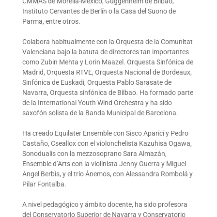
CMMAS de Morelia-México, Guggenheim de Bilbao,
Instituto Cervantes de Berlín o la Casa del Suono de
Parma, entre otros.
Colabora habitualmente con la Orquesta de la Comunitat
Valenciana bajo la batuta de directores tan importantes
como Zubin Mehta y Lorin Maazel. Orquesta Sinfónica de
Madrid, Orquesta RTVE, Orquesta Nacional de Bordeaux,
Sinfónica de Euskadi, Orquesta Pablo Sarasate de
Navarra, Orquesta sinfónica de Bilbao. Ha formado parte
de la International Youth Wind Orchestra y ha sido
saxofón solista de la Banda Municipal de Barcelona.
Ha creado Equilater Ensemble con Sisco Aparici y Pedro
Castaño, Cseallox con el violonchelista Kazuhisa Ogawa,
Sonodualis con la mezzosoprano Sara Almazán,
Ensemble d’Arts con la violinista Jenny Guerra y Miguel
Angel Berbis, y el trío Ánemos, con Alessandra Rombolá y
Pilar Fontalba.
A nivel pedagógico y ámbito docente, ha sido profesora
del Conservatorio Superior de Navarra y Conservatorio