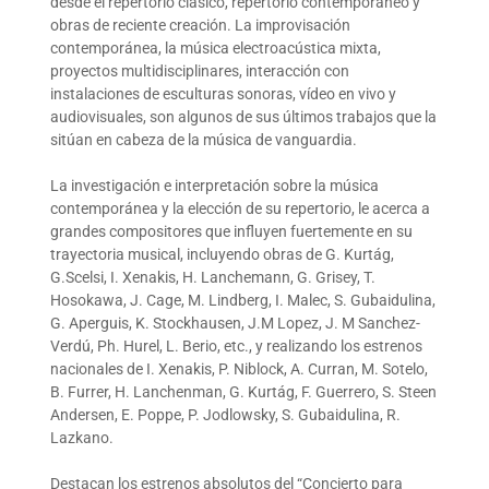
desde el repertorio clásico, repertorio contemporáneo y
obras de reciente creación. La improvisación
contemporánea, la música electroacústica mixta,
proyectos multidisciplinares, interacción con
instalaciones de esculturas sonoras, vídeo en vivo y
audiovisuales, son algunos de sus últimos trabajos que la
sitúan en cabeza de la música de vanguardia.
La investigación e interpretación sobre la música
contemporánea y la elección de su repertorio, le acerca a
grandes compositores que influyen fuertemente en su
trayectoria musical, incluyendo obras de G. Kurtág,
G.Scelsi, I. Xenakis, H. Lanchemann, G. Grisey, T.
Hosokawa, J. Cage, M. Lindberg, I. Malec, S. Gubaidulina,
G. Aperguis, K. Stockhausen, J.M Lopez, J. M Sanchez-
Verdú, Ph. Hurel, L. Berio, etc., y realizando los estrenos
nacionales de I. Xenakis, P. Niblock, A. Curran, M. Sotelo,
B. Furrer, H. Lanchenman, G. Kurtág, F. Guerrero, S. Steen
Andersen, E. Poppe, P. Jodlowsky, S. Gubaidulina, R.
Lazkano.
Destacan los estrenos absolutos del “Concierto para