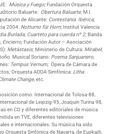
AIE:
Música y Fuego;
Fundación Orquesta
uditorio Baluarte:
Obertura Baluarte
;
M.I.
iputación de Alicante:
Contestania Ibérica;
cia 2004:
Notturno für Horn
; Institut Valencia
ia Burlada; Cuarteto para cuerda nº 2
;
Banda
, Encierro;
Fundación Autor – Asociación
S):
Metástasis
; Ministerio de Cultura:
Mirabel
;
Otoño Musical Soriano:
Poema Sanjuanero
,
nés:
Tempus Vernum;
Ópera de Cámara de
ctos
;
Orquesta ADDA·Simfònica:
Litha
Climate Change
, etc.
ición como: Internacional de Tolosa-88,
ternacional de Leipzig-95, Joaquín Turina 98,
as en CD y diferentes editoriales de música
mitida en TVE, diferentes televisiones
ales e internacionales. Su música ha sido
o Orquesta Sinfónica de Navarra, de Euskadi,