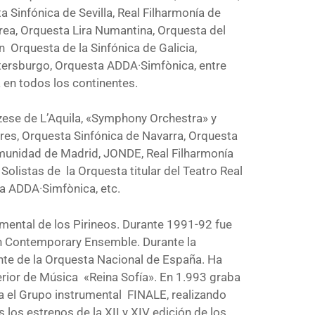
a Sinfónica de Sevilla, Real Filharmonía de
ea, Orquesta Lira Numantina, Orquesta del
 Orquesta de la Sinfónica de Galicia,
etersburgo, Orquesta ADDA·Simfònica, entre
a en todos los continentes.
zzese de L’Aquila, «Symphony Orchestra» y
res, Orquesta Sinfónica de Navarra, Orquesta
omunidad de Madrid, JONDE, Real Filharmonía
Solistas de la Orquesta titular del Teatro Real
a ADDA·Simfònica, etc.
mental de los Pirineos. Durante 1991-92 fue
an Contemporary Ensemble. Durante la
te de la Orquesta Nacional de España. Ha
erior de Música «Reina Sofía». En 1.993 graba
a el Grupo instrumental FINALE, realizando
s los estrenos de la XII y XIV edición de los