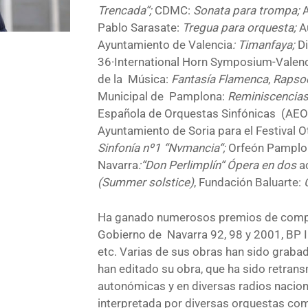
Trencada“;
CDMC:
Sonata para trompa;
Pablo Sarasate:
Tregua para orquesta;
A
Ayuntamiento de Valencia
:
Timanfaya;
D
36·International Horn Symposium-Valen
de la Música:
Fantasía Flamenca
,
Rapsod
Municipal de Pamplona:
Reminiscencias
Española de Orquestas Sinfónicas (AEO
Ayuntamiento de Soria para el Festival 
Sinfonía nº1 “Nvmancia“
;
Orfeón Pamplo
Navarra
:“
Don Perlimplín“ Ópera en dos
a
(Summer solstice)
, Fundación Baluarte:
Ha ganado numerosos premios de compos
Gobierno de Navarra 92, 98 y 2001, BP In
etc. Varias de sus obras han sido grabad
han editado su obra, que ha sido retrans
autonómicas y en diversas radios nacion
interpretada por diversas orquestas com