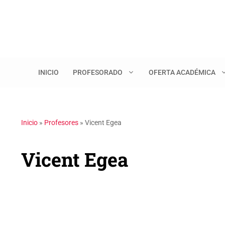
Saltar
al
contenido
INICIO
PROFESORADO
OFERTA ACADÉMICA
Inicio
»
Profesores
»
Vicent Egea
Vicent Egea