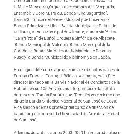
Como director invitado ha realizado conciertos con la
U.M. de Monserrat,Orquesta de cámara de L´Ampurdá,
Ensemble y Coro M. Palau, Banda “Lira Saguntina”,
Banda Sinfónica del Ateneo Musical y de Enseñanza
Banda Primitiva de Lliria , Banda Municipal de Palma de
Mallorca, Banda Municipal de Alicante, Banda sinfónica
“La artística” de Buñol, Orquesta Sinfónica de Albacete,
Banda Municipal de Valencia, Banda Municipal de la
Coruña, la Banda Sinfónica del Ministerio de Defensa
Ruso y la Banda Municipal de Nishinomiya en Japón.
Ha dirigido diferentes agrupaciones en distintos países de
Europa (Francia, Portugal, Bélgica, Alemania, etc .) Fue
director invitado en la Banda Nacional de Conciertos de la
Habana en su 105 Aniversario otorgándosele la batuta
del maestro Tomás Boufartigue. También este mismo año
dirige la Banda Sinfónica Nacional de San José de Costa
Rica siendo además profesor del curso de dirección de
banda organizado por la Universidad de Arte de la ciudad
de San José.
Además, durante los años 2008-2009 ha impartido clases