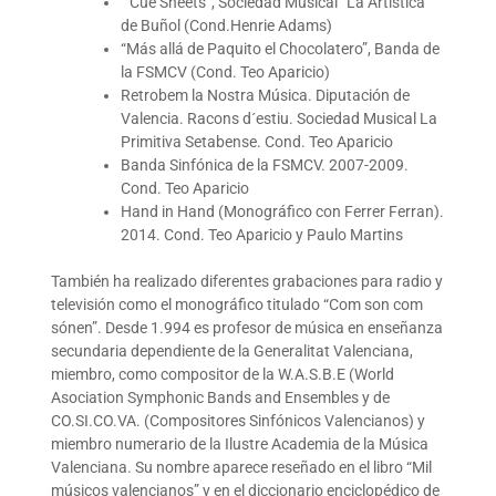
“ Cue Sheets”, Sociedad Musical “La Artística”
de Buñol (Cond.Henrie Adams)
“Más allá de Paquito el Chocolatero”, Banda de
la FSMCV (Cond. Teo Aparicio)
Retrobem la Nostra Música. Diputación de
Valencia. Racons d´estiu. Sociedad Musical La
Primitiva Setabense. Cond. Teo Aparicio
Banda Sinfónica de la FSMCV. 2007-2009.
Cond. Teo Aparicio
Hand in Hand (Monográfico con Ferrer Ferran).
2014. Cond. Teo Aparicio y Paulo Martins
También ha realizado diferentes grabaciones para radio y
televisión como el monográfico titulado “Com son com
sónen”. Desde 1.994 es profesor de música en enseñanza
secundaria dependiente de la Generalitat Valenciana,
miembro, como compositor de la W.A.S.B.E (World
Asociation Symphonic Bands and Ensembles y de
CO.SI.CO.VA. (Compositores Sinfónicos Valencianos) y
miembro numerario de la Ilustre Academia de la Música
Valenciana. Su nombre aparece reseñado en el libro “Mil
músicos valencianos” y en el diccionario enciclopédico de