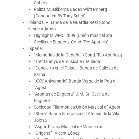
Cober)
Poliza Musikkorps Baden Wüttemberg
(Conducted By Tony Schol)
Holanda: – Banda de la Guardia Real (Cond.
Henrie Adams)
Highlights WMC 2009 (Unión musical Sta.
Cecilia de Enguera. Cond. Teo Aparicio)
España:
“Memorias de la Cabaña” (Cond. Teo Aparicio)
“Trenta anys de música en Teulada”
“Concierto en el Palau”. Banda de Callosa de
Sarriá
“XXV Aniversario” Banda Verge de la Pau d
´Agost
“Aromas de Enguera” U.M. St. Cecilia de
Enguera
Sociedad Filarmónica Unión Musical d” Agost
“Stâra” Banda Simfònica d l´Ateneu de la Vila
Joiosa
“Asgard” Unió Musical de Monserrat
“Origens” , Vicent López