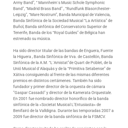
Army Band”, “ Mannheim´s Music Schole Symphonic
Band”, “Madrid Brass Band” , “Rundfunk Blasorchester-
Leipzig”, “Mare Nostrum”, Banda Municipal de Valencia,
Banda Sinfónica de la Sociedad Musical “La Artística” de
Buñol, Banda sinfónica del Conservatorio Superior de
Tenerife, Banda de los “Royal Guides” de Bélgica han
estrenado su música.
Ha sido director titular de las bandas de Enguera, Fuente
la Higuera , Banda Sinfónica de Vva. de Castellón, Banda
Sinfónica de la A.M. “L´Amistat”de Quart de Poblet, de la
Unió Musical d´Alaquàs y de la “Primitiva Setabense” de
Xátiva consiguiendo al frente de las mismas diferentes
premios en distintos certámenes. También ha sido
fundador y primer director de la orquesta de cámara
”Gaspar Cassadó” y director de la Kamerata Orquestale.
En 2001 fue nombrado director honorífico de la banda
sinfónica de la «Societat Musical L’Entusiasta» de
Benifairó de la Valldigna. Durante las temporadas 2007 a
2009 fue director de la banda sinfónica de la FSMCV.