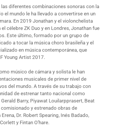
 las diferentes combinaciones sonoras con la
do el mundo le ha llevado a convertirse en un
ara. En 2019 Jonathan y el violonchelista
el célebre ZK Duo y en Londres, Jonathan fue
s. Este último, formado por un grupo de
cado a tocar la música choro brasileña y el
pecializado en música contemporánea, que
GF Young Artist 2017.
como músico de cámara y solista le han
entaciones musicales de primer nivel de
os del mundo. A través de su trabajo con
tunidad de estrenar tanto nacional como
Gerald Barry, Piyawat Louilarpprasert, Beat
a comisionado y estrenado obras de
Erena, Dr. Robert Spearing, Inés Badado,
orlett y Fintan O’hare.