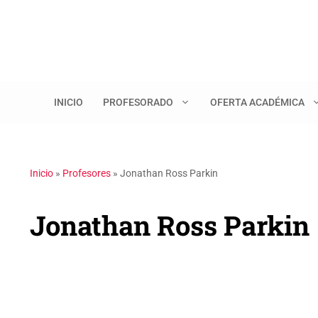
Saltar
al
contenido
INICIO
PROFESORADO
OFERTA ACADÉMICA
Inicio
»
Profesores
»
Jonathan Ross Parkin
Jonathan Ross Parkin