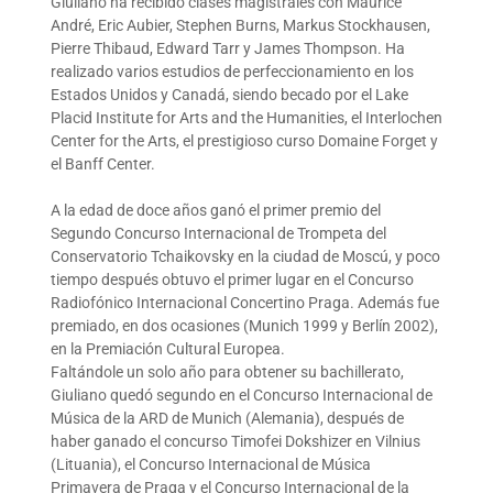
Giuliano ha recibido clases magistrales con Maurice
André, Eric Aubier, Stephen Burns, Markus Stockhausen,
Pierre Thibaud, Edward Tarr y James Thompson. Ha
realizado varios estudios de perfeccionamiento en los
Estados Unidos y Canadá, siendo becado por el Lake
Placid Institute for Arts and the Humanities, el Interlochen
Center for the Arts, el prestigioso curso Domaine Forget y
el Banff Center.
A la edad de doce años ganó el primer premio del
Segundo Concurso Internacional de Trompeta del
Conservatorio Tchaikovsky en la ciudad de Moscú, y poco
tiempo después obtuvo el primer lugar en el Concurso
Radiofónico Internacional Concertino Praga. Además fue
premiado, en dos ocasiones (Munich 1999 y Berlín 2002),
en la Premiación Cultural Europea.
Faltándole un solo año para obtener su bachillerato,
Giuliano quedó segundo en el Concurso Internacional de
Música de la ARD de Munich (Alemania), después de
haber ganado el concurso Timofei Dokshizer en Vilnius
(Lituania), el Concurso Internacional de Música
Primavera de Praga y el Concurso Internacional de la