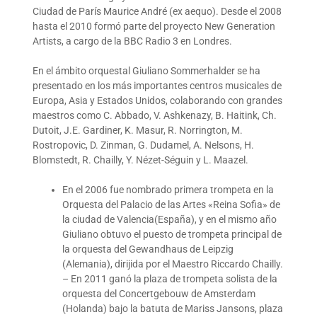
Ciudad de París Maurice André (ex aequo). Desde el 2008
hasta el 2010 formó parte del proyecto New Generation
Artists, a cargo de la BBC Radio 3 en Londres.
En el ámbito orquestal Giuliano Sommerhalder se ha
presentado en los más importantes centros musicales de
Europa, Asia y Estados Unidos, colaborando con grandes
maestros como C. Abbado, V. Ashkenazy, B. Haitink, Ch.
Dutoit, J.E. Gardiner, K. Masur, R. Norrington, M.
Rostropovic, D. Zinman, G. Dudamel, A. Nelsons, H.
Blomstedt, R. Chailly, Y. Nézet-Séguin y L. Maazel.
En el 2006 fue nombrado primera trompeta en la
Orquesta del Palacio de las Artes «Reina Sofia» de
la ciudad de Valencia(España), y en el mismo año
Giuliano obtuvo el puesto de trompeta principal de
la orquesta del Gewandhaus de Leipzig
(Alemania), dirijida por el Maestro Riccardo Chailly.
– En 2011 ganó la plaza de trompeta solista de la
orquesta del Concertgebouw de Amsterdam
(Holanda) bajo la batuta de Mariss Jansons, plaza