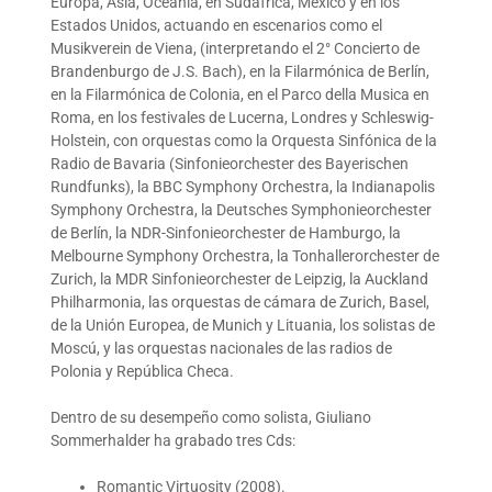
Europa, Asia, Oceanía, en Sudáfrica, México y en los
Estados Unidos, actuando en escenarios como el
Musikverein de Viena, (interpretando el 2° Concierto de
Brandenburgo de J.S. Bach), en la Filarmónica de Berlín,
en la Filarmónica de Colonia, en el Parco della Musica en
Roma, en los festivales de Lucerna, Londres y Schleswig-
Holstein, con orquestas como la Orquesta Sinfónica de la
Radio de Bavaria (Sinfonieorchester des Bayerischen
Rundfunks), la BBC Symphony Orchestra, la Indianapolis
Symphony Orchestra, la Deutsches Symphonieorchester
de Berlín, la NDR-Sinfonieorchester de Hamburgo, la
Melbourne Symphony Orchestra, la Tonhallerorchester de
Zurich, la MDR Sinfonieorchester de Leipzig, la Auckland
Philharmonia, las orquestas de cámara de Zurich, Basel,
de la Unión Europea, de Munich y Lituania, los solistas de
Moscú, y las orquestas nacionales de las radios de
Polonia y República Checa.
Dentro de su desempeño como solista, Giuliano
Sommerhalder ha grabado tres Cds:
Romantic Virtuosity (2008).