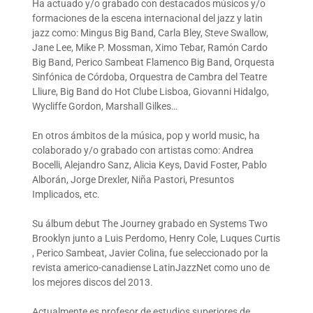
Ha actuado y/o grabado con destacados músicos y/o
formaciones de la escena internacional del jazz y latin
jazz como: Mingus Big Band, Carla Bley, Steve Swallow,
Jane Lee, Mike P. Mossman, Ximo Tebar, Ramón Cardo
Big Band, Perico Sambeat Flamenco Big Band, Orquesta
Sinfónica de Córdoba, Orquestra de Cambra del Teatre
Lliure, Big Band do Hot Clube Lisboa, Giovanni Hidalgo,
Wycliffe Gordon, Marshall Gilkes…
En otros ámbitos de la música, pop y world music, ha
colaborado y/o grabado con artistas como: Andrea
Bocelli, Alejandro Sanz, Alicia Keys, David Foster, Pablo
Alborán, Jorge Drexler, Niña Pastori, Presuntos
Implicados, etc.
Su álbum debut The Journey grabado en Systems Two
Brooklyn junto a Luis Perdomo, Henry Cole, Luques Curtis
, Perico Sambeat, Javier Colina, fue seleccionado por la
revista americo-canadiense LatinJazzNet como uno de
los mejores discos del 2013.
Actualmente es profesor de estudios superiores de