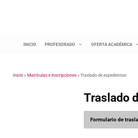
Saltar
al
contenido
INICIO
PROFESORADO
OFERTA ACADÉMICA
Inicio
»
Matrículas e inscripciones
»
Traslado de expedientes
Traslado 
Formulario de trasl