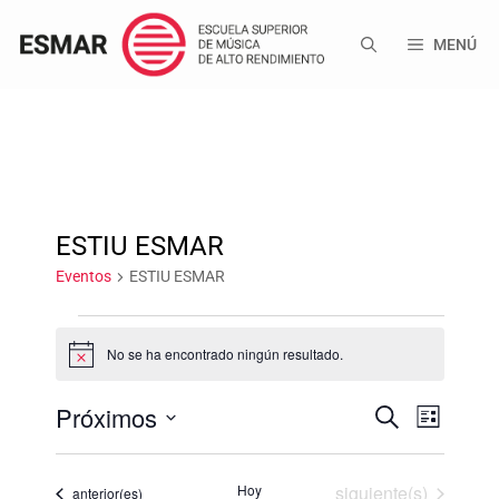
Saltar
al
MENÚ
contenido
ESTIU ESMAR
Eventos
ESTIU ESMAR
Eventos
No se ha encontrado ningún resultado.
A
v
i
Próximos
N
B
s
N
L
o
u
S
i
a
s
a
s
e
c
Eventos
t
Hoy
siguiente(s)
Eventos
l
anterior(es)