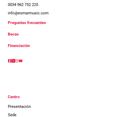
t
b
0034 962 752 225
info@esmarmusic.com
a
ú
s
Preguntas frecuentes
s
d
Becas
q
e
Financiación
E
u
v
e
e
d
n
a
t
Centro
o
y
Presentación
v
Sede