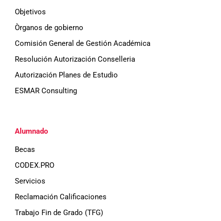
i
Objetivos
Òrganos de gobierno
s
Comisión General de Gestión Académica
t
Resolución Autorización Conselleria
Autorización Planes de Estudio
a
ESMAR Consulting
s
d
Alumnado
e
Becas
E
CODEX.PRO
Servicios
v
Reclamación Calificaciones
e
Trabajo Fin de Grado (TFG)