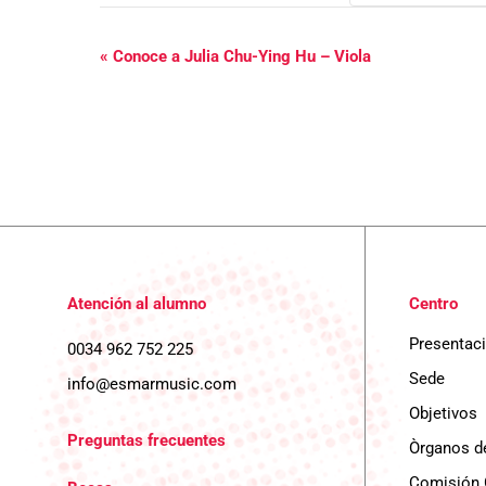
N
«
Conoce a Julia Chu-Ying Hu – Viola
a
v
e
g
a
c
Atención al alumno
Centro
i
Presentac
0034 962 752 225
ó
Sede
info@esmarmusic.com
Objetivos
n
Preguntas frecuentes
Òrganos d
d
Comisión 