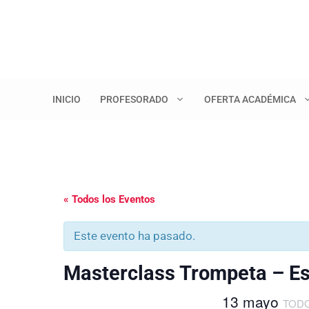
Saltar
al
contenido
INICIO
PROFESORADO
OFERTA ACADÉMICA
« Todos los Eventos
Este evento ha pasado.
Masterclass Trompeta – Es
13 mayo
TODO