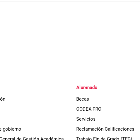
Alumnado
ión
Becas
CODEX.PRO
Servicios
e gobierno
Reclamación Calificaciones
General de Gestión Académica
Trabajo Fin de Grado (TFG)