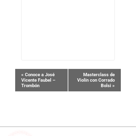
N
«
Conoce a José
Masterclass de
Vicente Faubel –
Violín con Corrado
a
Trombón
Bolsi
»
v
e
g
a