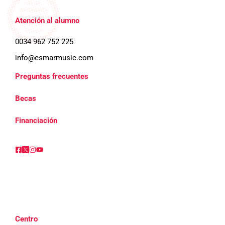
c
Atención al alumno
i
ó
0034 962 752 225
n
info@esmarmusic.com
d
Preguntas frecuentes
e
Becas
l
Financiación
E
v
e
n
t
Centro
o